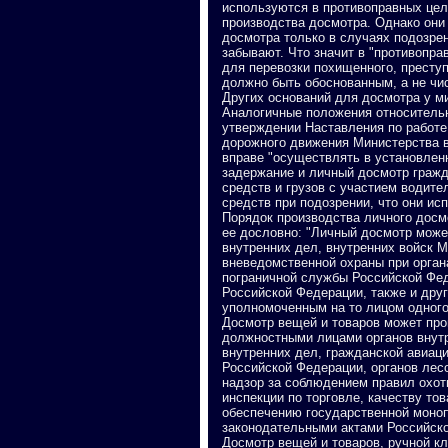
используются в противоправных цел
производства досмотра. Однако они 
досмотра только в случаях подозрен
забывают. Что значит в "противопра
для перевозки похищенного, преступ
должно быть обоснованным, а не чи
Других оснований для досмотра у ми
Аналогичные положения относительно
утверждении Наставления по работе
дорожного движения Министерства в
вправе "осуществлять в установлен
задержание и личный досмотр граж
средств и грузов с участием водит
средств при подозрении, что они ис
Порядок производства личного досм
ее дословно: "Личный досмотр мож
внутренних дел, внутренних войск 
вневедомственной охраны при орган
пограничной службы Российской Фед
Российской Федерации, также и дру
уполномоченным на то лицом одного
Досмотр вещей и товаров может про
должностными лицами органов внутр
внутренних дел, гражданской авиац
Российской Федерации, органов лес
надзор за соблюдением правил охоты
инспекции по торговле, качеству то
обеспечению государственной моноп
законодательными актами Российско
Досмотр вещей и товаров, ручной кл