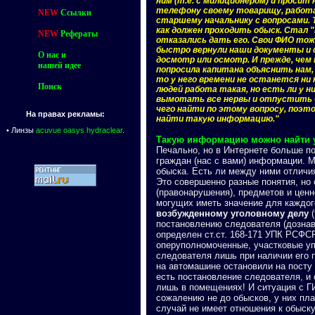
ним (т.е. с милиционером) и просит
телефону своему товарищу, работаю
NEW
Ссылки
старшему начальнику с вопросами. Т
как должен проходить обыск. Стал 
NEW
Рефераты
отказались дать его. Свои ФИО тож
быстро вернули наши документы и с
О нас и
досмотр или осмотр. И прежде, чем
нашей идее
попросила капитана объяснить нам, 
то у него времени не останется ни 
Поиск
людей работа такая, но есть ли у н
вымотать все нервы и отпустить бе
чего найти по этому вопросу, поэто
На правах рекламы:
найти такую информацию."
•
Линзы
acuvue oasys hydraclear
.
Такую информацию можно найти у 
Печально, но в Интернете больше по
граждан (нас с вами) информации. М
обыска. Есть ли между ними отличи
Это совершенно разные понятия, но
(правонарушения), предметов и цен
могущих иметь значение для каждог
возбужденному уголовному делу
(
постановлению следователя (дознава
определен ст.ст. 168-171 УПК РСФСР
оперуполномоченные, участковые уп
следователя лишь при наличии его 
на автомашине остановили на посту
есть постановление следователя, и 
лишь в помещениях! И ситуация с Г
сожалению не до обысков, у них пла
случай не имеет отношения к обыску