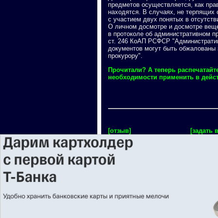
предметов осуществляется, как прав
находятся. В случаях, не терпящих
с участием двух понятых в отсутств
О личном досмотре и досмотре веще
в протоколе об административном п
ст. 246 КоАП РСФСР "Административ
документов могут быть обжалованы 
прокурору".
Прочитали? А теперь распечатайт
необходимости применить в дейс
[отзыв]
[задать 