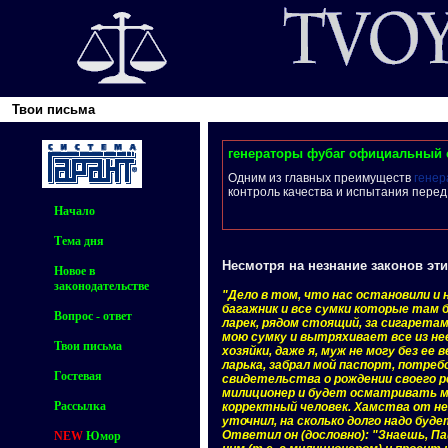
Твои письма
генераторы фубаг официальный 
Одним из главных преимуществ
генер
контроль качества и испытания перед
Начало
Тема дня
Несмотря на незнание законов эти
Новое в
законодательстве
"Дело в том, что нас остановили и
багажник и все сумки которые там б
Вопрос - ответ
ларек, рядом стоящий, за сигарета
мою сумку и вытряхивает все из не
Твои письма
хозяйки, даже я, муж не могу без ее 
ларька, забрал мой паспорт, потреб
Гостевая
свидетельства о рождении своего р
милиционер и будет осматривать ме
Рассылка
корректный человек. Хамства от не
уточнил, на сколько долго надо бу
Ответил он (дословно): "Знаешь, Па
NEW
Юмор