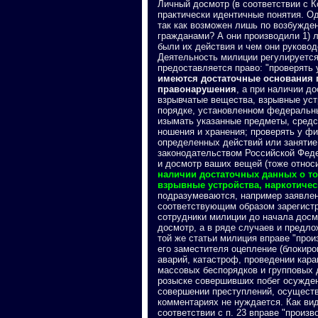
Личный досмотр (в соответствии с 
практически идентичные понятия. О
так как возможен лишь по возбужде
гражданами? А они производили 1) 
были их действия и чем они руково
Деятельность милиции регулируется 
предоставляется право: "проверять
имеются достаточные основания 
правонарушения
, а при наличии д
взрывчатые вещества, взрывные уст
порядке, установленном федеральны
изымать указанные предметы, средс
ношения и хранения; проверять у ф
определенных действий или занятие
законодательством Российской Феде
и досмотр ваших вещей (тоже относи
наличии достаточных данных о то
взрывные устройства, наркотичес
подразумеваются, например заявлен
соответствующим образом зарегистр
сотрудники милиции до начала досм
досмотр, а в ряде случаев и предл
той же статьи милиция вправе "прои
его заместителя оцепление (блокиро
аварий, катастроф, проведении кар
массовых беспорядков и групповых д
розыске совершивших побег осужден
совершении преступлений, осуществ
комментариях не нуждается. Как вид
соответствии с п. 23 вправе "произ