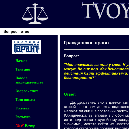
Вопрос - ответ
Гражданское право
Вопрос:
Начало
"Мои знакомые заняли у меня Н-у
могут до сих пор. Как действов
Тема дня
действия были эффективными, н
бесповоротно?"
Новое в
законодательстве
Вопрос - ответ
Ответ:
Твои письма
Да, действительно в данной ситуа
скорей всего вам должна подсказат
Гостевая
желают ли они и в состоянии гасить 
Юридически, вы вправе в любой мо
Рассылка
идти подготовка к судебному заседа
знакомые, можете пойти им навстре
NEW
Юмор
котором обговорите порядок выплат