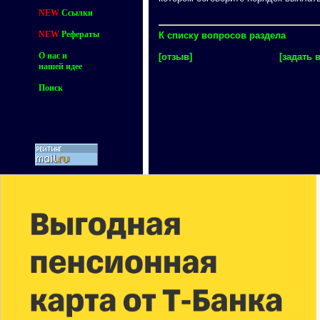
NEW
Ссылки
NEW
Рефераты
К списку вопросов раздела
О нас и
[отзыв]
[задать 
нашей идее
Поиск