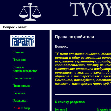
Вопрос - ответ
Права потребителя
Вопрос:
Начало
"У меня сломался пылесос. Желая
ремонт в одну из местных волог
Тема дня
вскрывать гарантийную пломбу, 
соответственно, пломбу на нём.
Новое в
мастерская ответила следующим
законодательстве
ремонтом, а значит и гарантий 
образом, с мастерской как с гус
Вопрос - ответ
Помогите, пожалуйста, отстоять
наказать мастерскую через суд.
Твои письма
Гостевая
Рассылка
К списку разделов
NEW
Юмор
[отзыв]
[задать 