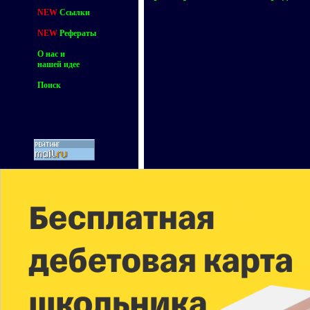
NEW
Ссылки
NEW
Рефераты
О нас и
нашей идее
Поиск