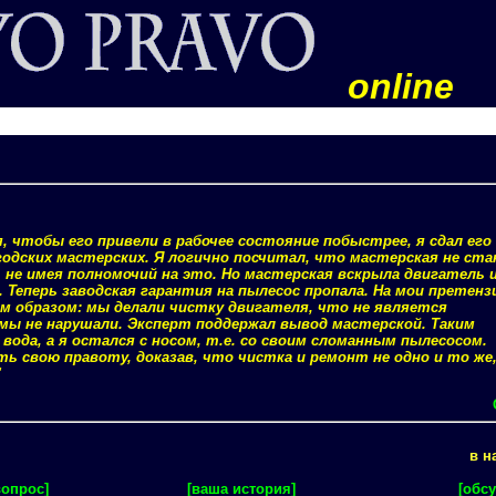
online
, чтобы его привели в рабочее состояние побыстрее, я сдал его
одских мастерских. Я логично посчитал, что мастерская не ст
не имея полномочий на это. Но мастерская вскрыла двигатель и
 Теперь заводская гарантия на пылесос пропала. На мои претенз
 образом: мы делали чистку двигателя, что не является
мы не нарушали. Эксперт поддержал вывод мастерской. Таким
я вода, а я остался с носом, т.е. со своим сломанным пылесосом.
 свою правоту, доказав, что чистка и ремонт не одно и то же,
"
в н
вопрос]
[ваша история]
[обсу