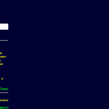
 в
анет
,
ии
 и
Ответ
ачало
дить]