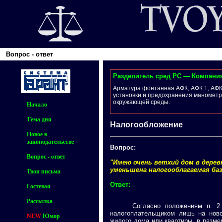
Вопрос - ответ
Разделитель сред РС — Компан
Арматура фонтанная АФК, АФК 1, АФК
установки и предохранения манометр
окружающей среды.
Начало
Тема дня
Налогообложение
Новое в
законодательстве
Вопрос:
Вопрос - ответ
"Имею очень ветхий дом в дере
уменьшена налогооблагаемая баз
Твои письма
Ответ:
Гостевая
Рассылка
Согласно положениям п. 2 ст.
налогоплательщиком лишь на ново
NEW
Юмор
жилого дома или квартиры, в разм