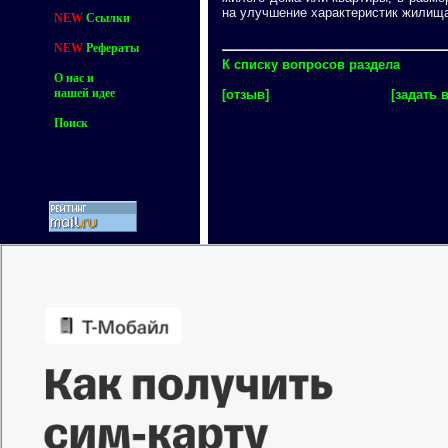
на улучшение характеристик жилищ
NEW
Ссылки
NEW
Рефераты
К списку вопросов раздела
О нас и
нашей идее
[отзыв]
[задать 
Поиск